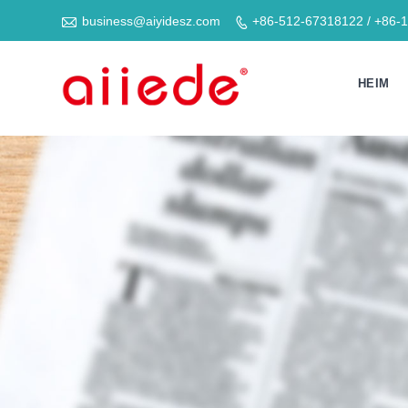

business@aiyidesz.com
+86-512-67318122 / +86-

HEIM