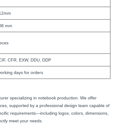
212mm
08 mm
ieces
CIF, CFR, EXW, DDU, DDP
orking days for orders
er specializing in notebook production. We offer
s, supported by a professional design team capable of
ecific requirements—including logos, colors, dimensions,
ectly meet your needs.