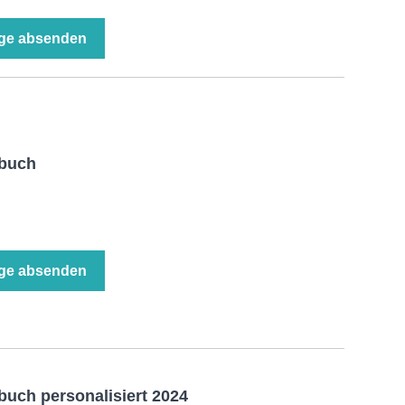
ge absenden
zbuch
ge absenden
uch personalisiert 2024