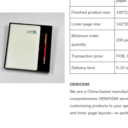
paper
Finished product size:
145*
Lnner page size:
142*2
Minimum order
200 p
quantity:
Transaction price:
FOB, 
Delivery time:
5-15 w
OEM/ODM
We are a China-based manufactur
comprehensive OEM/ODM service
customizing products to your sp
and inner page layouts—to perf