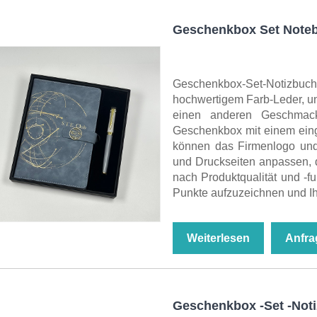
Geschenkbox Set Note
Geschenkbox-Set-Notizbu
hochwertigem Farb-Leder, un
einen anderen Geschmack
Geschenkbox mit einem einge
können das Firmenlogo und
und Druckseiten anpassen, d
nach Produktqualität und -f
Punkte aufzuzeichnen und Ih
Weiterlesen
Anfra
Geschenkbox -Set -Not