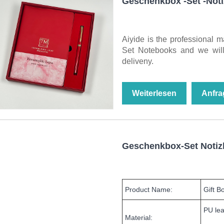
Geschenkbox -Set -Not
Aiyide is the professional m
Set Notebooks and we will 
deliveny.
Weiterlesen
Anfra
Geschenkbox-Set Noti
Product Name:
Gift B
PU lea
Material: