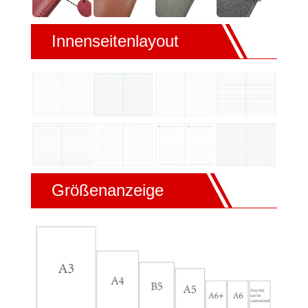
Innenseitenlayout
Größenanzeige