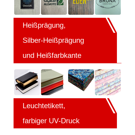
Heißprägung,
Silber-Heißprägung
und Heißfarbkante
Leuchtetikett,
farbiger UV-Druck