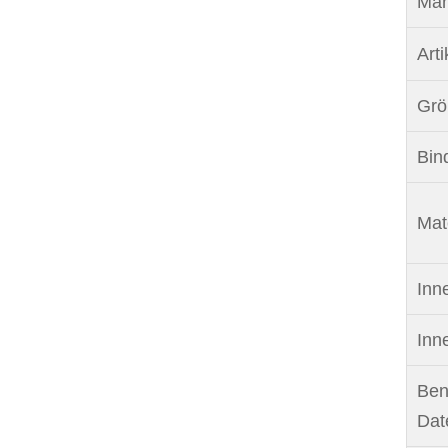
Mar
Arti
Grö
Bin
Mate
Inn
Inn
Ben
Dat