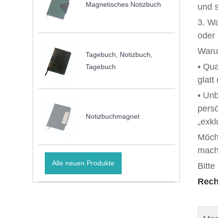
Magnetisches Notizbuch
und 
3. Wa
oder 
Warum
Tagebuch, Notizbuch,
• Qua
Tagebuch
glatt
• Unb
pers
Notizbuchmagnet
„exkl
Möch
mach
Alle neuen Produkte
Bitte
Rech