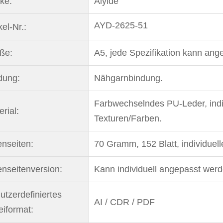
ke:
Aiyide
AYD-2625-51
kel-Nr.:
ße:
A5, jede Spezifikation kann an
dung:
Nähgarnbindung.
Farbwechselndes PU-Leder, indi
rial:
Texturen/Farben.
enseiten:
70 Gramm, 152 Blatt, individuel
enseitenversion:
Kann individuell angepasst wer
utzerdefiniertes
AI / CDR / PDF
eiformat: