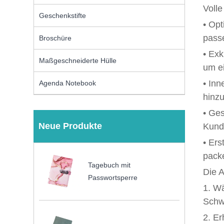
Volle
Geschenkstifte
• Opt
pass
Broschüre
• Exk
Maßgeschneiderte Hülle
um ei
• Inn
Agenda Notebook
hinz
• Ges
Neue Produkte
Kund
• Er
packe
Tagebuch mit
Die A
Passwortsperre
1. Wä
Schwa
2. Er