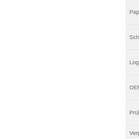
Pap
Schl
Log
OEM
Prüf
Ver