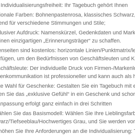
 Individualisierungsfreiheit: Ihr Tagebuch gehört Ihnen
ionale Farben: Bohnenpastenrosa, klassisches Schwarz, 
end für verschiedene Stimmungen und Stile;
lusiver Aufdruck: Namenskürzel, Gedenkdaten und Marke
nen einzigartigen „Erinnerungsträger“ zu schaffen.
enseiten sind kostenlos: horizontale Linien/Punktmatrix
ufügen, um den Bedürfnissen von Geschäftsleuten und K
chäftsleute: Der individuelle Druck von Firmen-/Marke
enkommunikation ist professioneller und kann auch als
ste Wahl für Geschenke: Gestalten Sie ein Tagebuch mi
n Sie das „exklusive Gefühl“ in ein Geschenk und schon
npassung erfolgt ganz einfach in drei Schritten
hlen Sie das Basismodell: Wählen Sie Ihre Lieblingsfa
rz/Tiefseeblau/Hochwertiges Grau, und Sie werden von de
höhen Sie Ihre Anforderungen an die Individualisierung: T