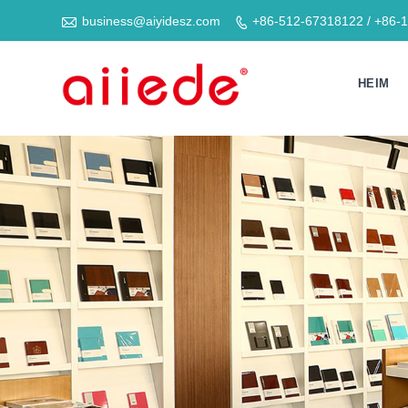

business@aiyidesz.com
+86-512-67318122 / +86-

HEIM