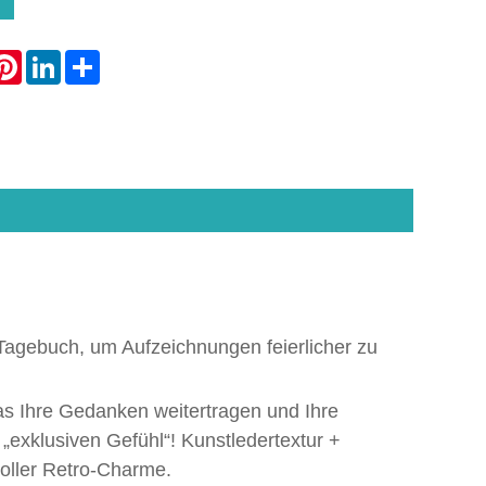
atsApp
Pinterest
LinkedIn
Share
Tagebuch, um Aufzeichnungen feierlicher zu
s Ihre Gedanken weitertragen und Ihre
 „exklusiven Gefühl“! Kunstledertextur +
voller Retro-Charme.