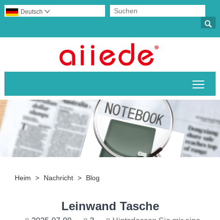
Deutsch


Sich
Heim
>
Nachricht
>
Blog
Leinwand Tasche