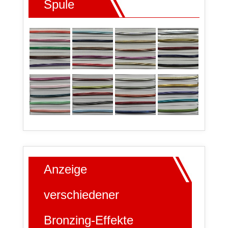
Spule
Anzeige
verschiedener
Bronzing-Effekte