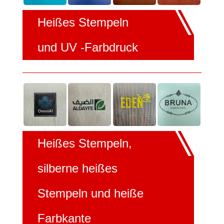
Heißes Stempeln
und UV -Farbdruck
Heißes Stempeln,
silberne heißes
Stempeln und heiße
Farbkante