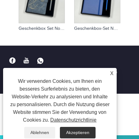
Geschenkbox Set Notebook angepasst
Geschenkbox-Set Notizbuch
Copyright © 2023 Suzhou Aiyide Stationery Co., Ltd. Alle
X
Rechte vorbehalten.
Wir verwenden Cookies, um Ihnen ein
besseres Surferlebnis zu bieten, den
Website-Verkehr zu analysieren und Inhalte
zu personalisieren. Durch die Nutzung dieser
Website stimmen Sie der Verwendung von
Cookies zu.
Datenschutzrichtlinie
Ablehnen
Akzeptieren