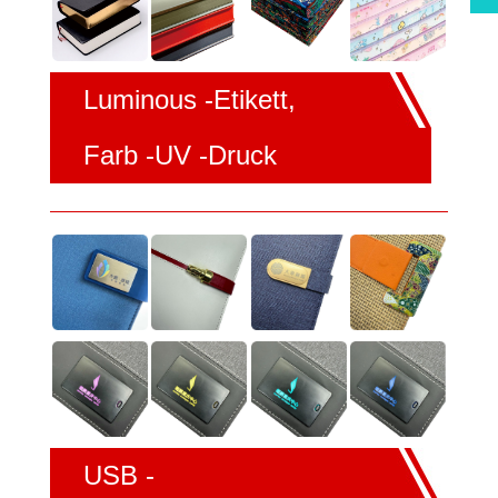
Luminous -Etikett,
Farb -UV -Druck
USB -