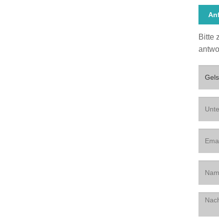
An
Bitte
antwo