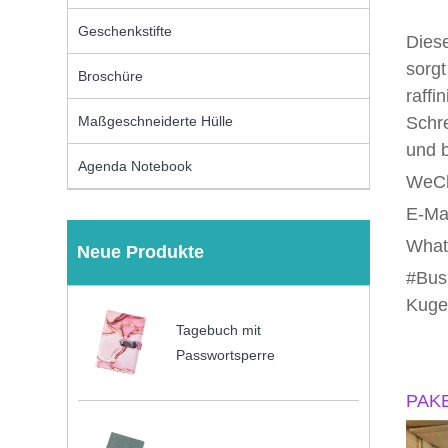
Geschenkstifte
Diese
sorgt
Broschüre
raffi
Maßgeschneiderte Hülle
Schre
und b
Agenda Notebook
WeCh
E-Ma
What
Neue Produkte
#Bus
Kuge
Tagebuch mit
Passwortsperre
PAKE