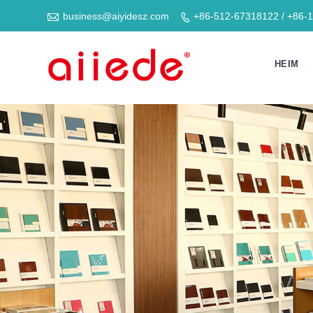

business@aiyidesz.com
+86-512-67318122 / +86-

HEIM