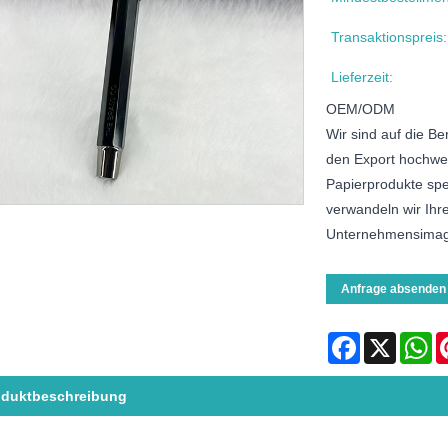
Transaktionspreis:
Lieferzeit:
OEM/ODM
Wir sind auf die B
den Export hochwe
Papierprodukte spe
verwandeln wir Ihre
Unternehmensimag
Anfrage absenden
Facebook
X
Wh
oduktbeschreibung