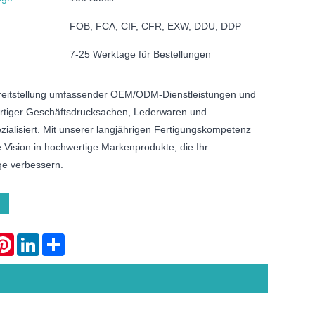
FOB, FCA, CIF, CFR, EXW, DDU, DDP
7-25 Werktage für Bestellungen
ereitstellung umfassender OEM/ODM-Dienstleistungen und
rtiger Geschäftsdrucksachen, Lederwaren und
zialisiert. Mit unserer langjährigen Fertigungskompetenz
 Vision in hochwertige Markenprodukte, die Ihr
e verbessern.
atsApp
Pinterest
LinkedIn
Share