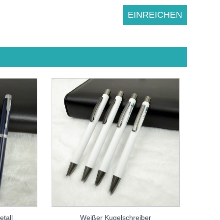
etall
Weißer Kugelschreiber