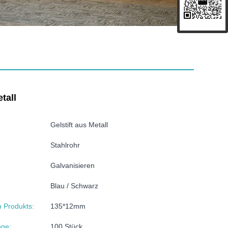
tall
Gelstift aus Metall
Stahlrohr
Galvanisieren
Blau / Schwarz
n Produkts:
135*12mm
nge:
100 Stück