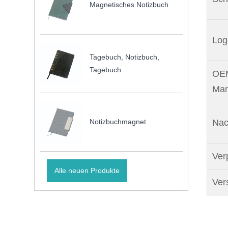
Magnetisches Notizbuch
Log
Tagebuch, Notizbuch,
Tagebuch
OEM
Man
Nac
Notizbuchmagnet
Ver
Alle neuen Produkte
Ver