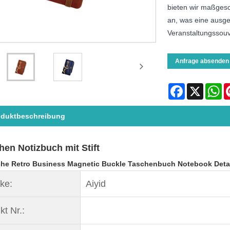
bieten wir maßgesch
an, was eine ausge
Veranstaltungssouve
Anfrage absenden
Facebook
X
Wh
oduktbeschreibung
hen Notizbuch mit Stift
che Retro Business Magnetic Buckle Taschenbuch Notebook Detai
ke:
Aiyid
kt Nr.: