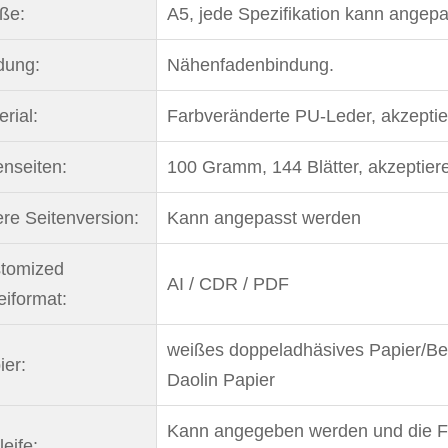
ße:
A5, jede Spezifikation kann angep
dung:
Nähenfadenbindung.
rial:
Farbveränderte PU-Leder, akzeptie
enseiten:
100 Gramm, 144 Blätter, akzeptier
ere Seitenversion:
Kann angepasst werden
tomized
AI / CDR / PDF
eiformat:
weißes doppeladhäsives Papier/Be
ier:
Daolin Papier
Kann angegeben werden und die Fa
eife: