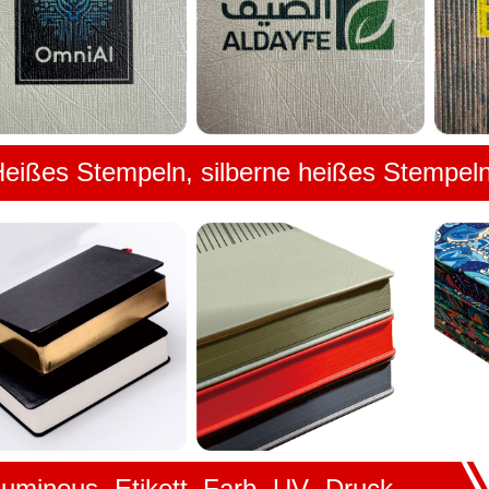
eißes Stempeln, silberne heißes Stempel
uminous -Etikett, Farb -UV -Druck