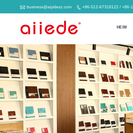

business@aiyidesz.com
+86-512-67318122 / +86-

HEIM