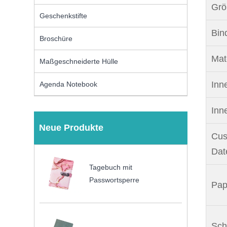
Grö
Geschenkstifte
Bin
Broschüre
Mate
Maßgeschneiderte Hülle
Inn
Agenda Notebook
Inn
Neue Produkte
Cus
Dat
Tagebuch mit
Passwortsperre
Pap
Schl