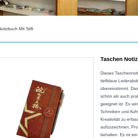
otizbuch Mit Stift
Taschen Notiz
Dieses Taschennotiz
tiefblaue Lederabd
übereinstimmt. Das 
schön als auch pra
geeignet ist. Es wi
Schreiben und Auf
Kreativität zu erf
aufzuzeichnen, Proj
behalten. Es ist ei