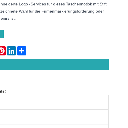
neiderte Logo -Services für dieses Taschennotiok mit Stift
zeichnete Wahl für die Firmenmarkierungsförderung oder
nirs ist.
atsApp
Pinterest
LinkedIn
Share
ls: